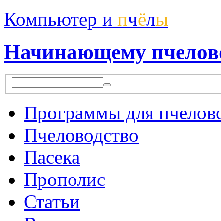
Компьютер и
п
ч
ё
л
ы
Начинающему пчелов
Программы для пчелов
Пчеловодство
Пасека
Прополис
Статьи