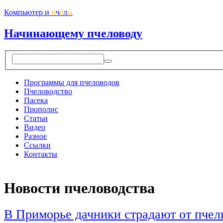
Компьютер и
п
ч
ё
л
ы
Начинающему пчеловоду
Программы для пчеловодов
Пчеловодство
Пасека
Прополис
Статьи
Видео
Разное
Ссылки
Контакты
Новости пчеловодства
В Приморье дачники страдают от пчел