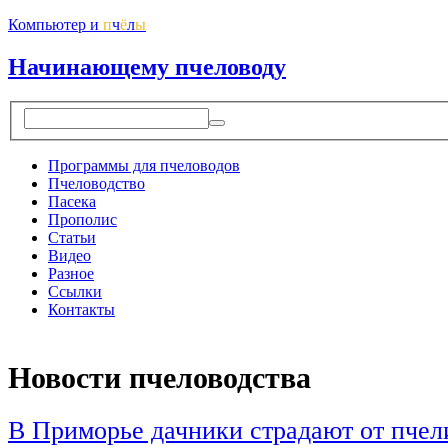
Компьютер и
п
ч
ё
л
ы
Начинающему пчеловоду
Программы для пчеловодов
Пчеловодство
Пасека
Прополис
Статьи
Видео
Разное
Ссылки
Контакты
Новости пчеловодства
В Приморье дачники страдают от пчел