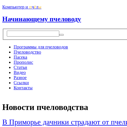
Компьютер и
п
ч
ё
л
ы
Начинающему пчеловоду
Программы для пчеловодов
Пчеловодство
Пасека
Прополис
Статьи
Видео
Разное
Ссылки
Контакты
Новости пчеловодства
В Приморье дачники страдают от пчел