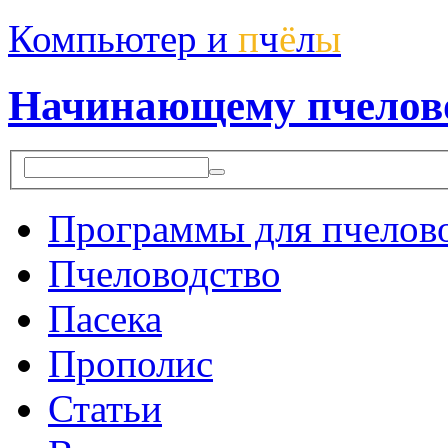
Компьютер и
п
ч
ё
л
ы
Начинающему пчелов
Программы для пчелов
Пчеловодство
Пасека
Прополис
Статьи