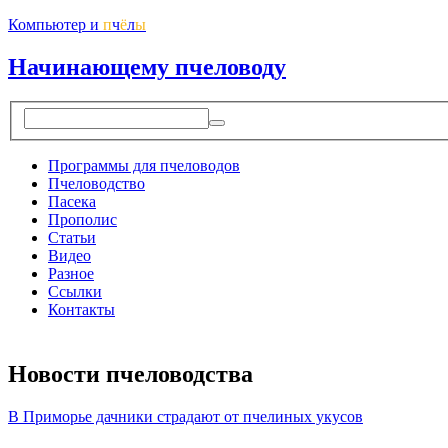
Компьютер и
п
ч
ё
л
ы
Начинающему пчеловоду
Программы для пчеловодов
Пчеловодство
Пасека
Прополис
Статьи
Видео
Разное
Ссылки
Контакты
Новости пчеловодства
В Приморье дачники страдают от пчелиных укусов