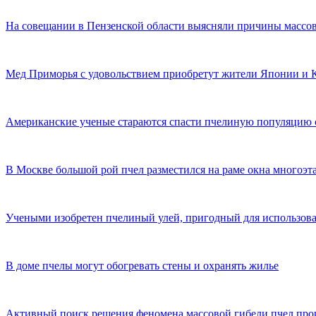
На совещании в Пензенской области выясняли причины массо
Мед Приморья с удовольствием приобретут жители Японии и 
Американские ученые стараются спасти пчелиную популяцию
В Москве большой рой пчел разместился на раме окна многоэт
Учеными изобретен пчелиный улей, пригодный для использова
В доме пчелы могут обогревать стены и охранять жилье
Активный поиск решения феномена массовой гибели пчел про