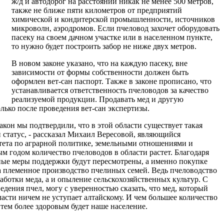
ж/д и автодорог на расстоянии никак не менее 500 метров,
также не ближе пяти километров от предприятий
химической и кондитерской промышленности, источников
микроволн, аэродромов. Если пчеловод захочет оборудовать
пасеку на своем дачном участке или в населенном пункте,
то нужно будет построить забор не ниже двух метров.
В новом законе указано, что на каждую пасеку, вне
зависимости от формы собственности должен быть
оформлен вет-сан паспорт. Также в законе прописано, что
устанавливается ответственность пчеловодов за качество
реализуемой продукции. Продавать мед и другую
ько после проведения вет-сан экспертизы.
акон мы подтвердили, что в этой области существует такая
й статус, - рассказал Михаил Вересовой, являющийся
итета по аграрной политике, земельными отношениями и
 годом количество пчеловодов в области растет. Благодаря
ные меры поддержки будут пересмотрены, а именно покупке
а племенное производство пчелиных семей. Ведь пчеловодство
аботки меда, а и опыление сельскохозяйственных культур. С
дения пчел, могу с уверенностью сказать, что мед, который
асти ничем не уступает алтайскому. И чем большее количество
 тем более здоровым будет наше население.