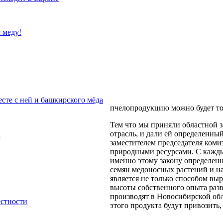
 меду!
сте с ней и башкирского мёда
пчелопродукцию можно будет тол
Тем что мы приняли областной з
и
отрасль, и дали ей определенны
заместителем председателя ком
природными ресурсами. С каждым
именно этому закону определен
семян медоносных растений и н
является не только способом выр
высоты собственного опыта разве
производят в Новосибирской обл
естности
этого продукта будут привозить,