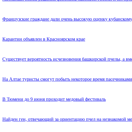
Французские граждане дали очень высокую оценку кубанскому
Карантин объявлен в Красноярском крае
Существует вероятность исчезновения башкирской пчелы, а вме
На Алтае туристы смогут побыть некоторое время пасечникам
В Тюмени до 9 июня проходит медовый фестиваль
Найден ген, отвечающий за ориентацию пчел на незнакомой м