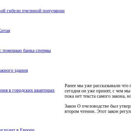
вой гибели пчелиной популяции
Китая
 с помощью банка спермы
ажного здания
Ранее мы уже рассказывали что 
ния в городских квартирах
сегодня он уже принят, с чем м
пока нет текста самого закона,
Закон О пчеловодстве был утве
втором чтении. Этот закон регул
исходит в Европе