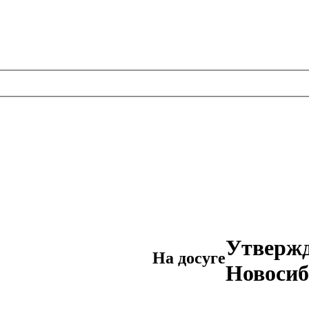
Утвержд
На досуге
Новосиб