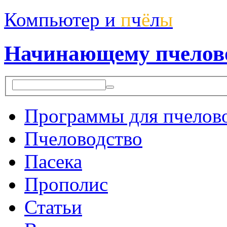
Компьютер и
п
ч
ё
л
ы
Начинающему пчелов
Программы для пчелов
Пчеловодство
Пасека
Прополис
Статьи